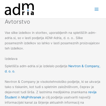
Skip
to
content
Avtorstvo
Vse slike izdelkov in storitev, uporabljenih na spletiščih adm-
adria.si, so v lasti podjetja ADM-Adria, d. o. o.. Slike
posameznih izdelkov so lahko v lasti posameznih proizvajalcev
teh izdelkov.
Izdelava
Spletišča adm-adria.si je izdelalo podjetje
Nevtron & Company,
d. o. o.
Nevtron & Company je visokotehnološko podjetje, ki se ukvarja
tako s tiskanim, kot tudi s spletnim založništvom, čeprav je
dejavnost tudi širša. Z lastnima medijskima znamkama
revija
Študent
in
MojPrihranek
je cilj podjetja usatvariti največji
informacijski kanal za širjenje aktualnih informacij na