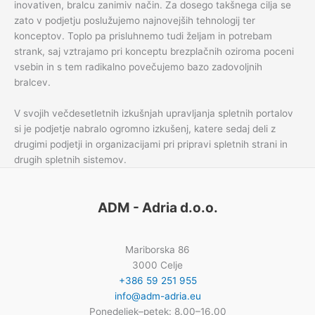
inovativen, bralcu zanimiv način. Za dosego takšnega cilja se
zato v podjetju poslužujemo najnovejših tehnologij ter
konceptov. Toplo pa prisluhnemo tudi željam in potrebam
strank, saj vztrajamo pri konceptu brezplačnih oziroma poceni
vsebin in s tem radikalno povečujemo bazo zadovoljnih
bralcev.
V svojih večdesetletnih izkušnjah upravljanja spletnih portalov
si je podjetje nabralo ogromno izkušenj, katere sedaj deli z
drugimi podjetji in organizacijami pri pripravi spletnih strani in
drugih spletnih sistemov.
ADM - Adria d.o.o.
Mariborska 86
3000 Celje
+386 59 251 955
info@adm-adria.eu
Ponedeljek–petek: 8.00–16.00